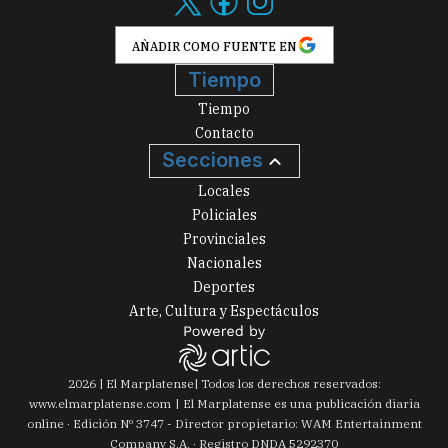
AÑADIR COMO FUENTE EN
Tiempo
Tiempo
Contacto
Secciones
Locales
Policiales
Provinciales
Nacionales
Deportes
Arte, Cultura y Espectáculos
2026
|
El Marplatense
| Todos los derechos reservados:
www.
elmarplatense.com
El Marplatense es una publicación diaria
online · Edición Nº
3747
- Director propietario: WAM Entertainment
Company S.A. · Registro DNDA 5292370