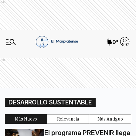
Ads
9
°
Ads
DESARROLLO SUSTENTABLE
Más Nuevo
Relevancia
Más Antiguo
El programa PREVENIR llega