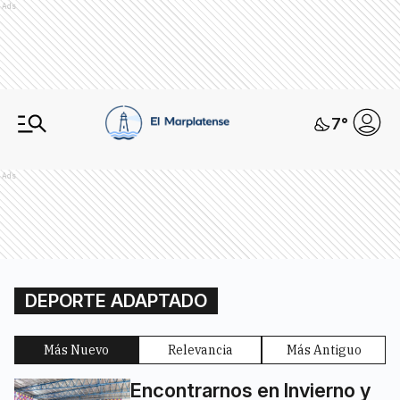
Ads
7
°
Ads
DEPORTE ADAPTADO
Más Nuevo
Relevancia
Más Antiguo
Encontrarnos en Invierno y