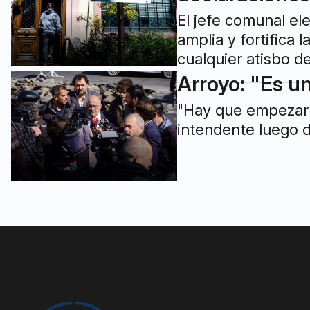
El jefe comunal el
amplia y fortifica 
cualquier atisbo d
Arroyo: "Es u
"Hay que empezar a
intendente luego d