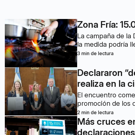
Zona Fría: 15.
La campaña de la D
la medida podría l
3
min de lectura
Declararon “de
realiza en la 
El encuentro come
promoción de los d
2
min de lectura
Más cruces ent
declaraciones