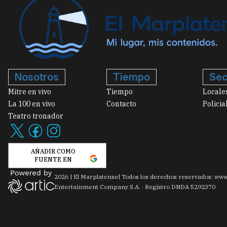
Nosotros
Tiempo
Sec
Mitre en vivo
Tiempo
Locale
La 100 en vivo
Contacto
Policia
Teatro tronador
AÑADIR COMO
FUENTE EN
2026
|
El Marplatense
| Todos los derechos reservados: www
Entertainment Company S.A. · Registro DNDA 5292370