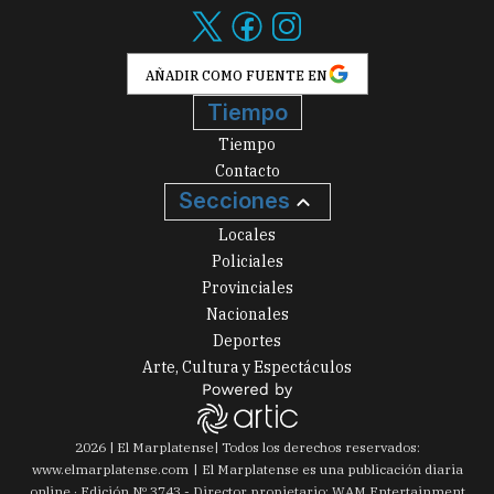
AÑADIR COMO FUENTE EN
Tiempo
Tiempo
Contacto
Secciones
Locales
Policiales
Provinciales
Nacionales
Deportes
Arte, Cultura y Espectáculos
2026
|
El Marplatense
| Todos los derechos reservados:
www.
elmarplatense.com
El Marplatense es una publicación diaria
online · Edición Nº
3743
- Director propietario: WAM Entertainment