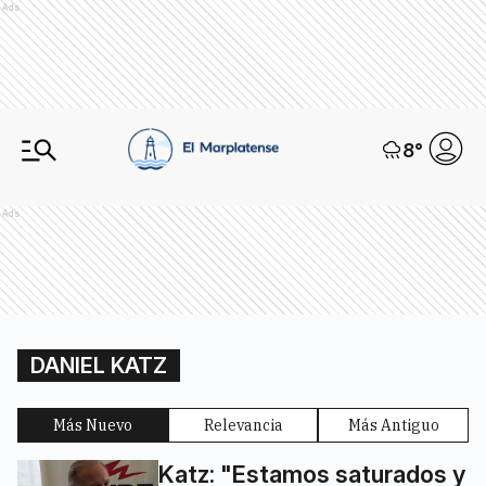
Ads
8
°
Ads
DANIEL KATZ
Más Nuevo
Relevancia
Más Antiguo
Katz: "Estamos saturados y