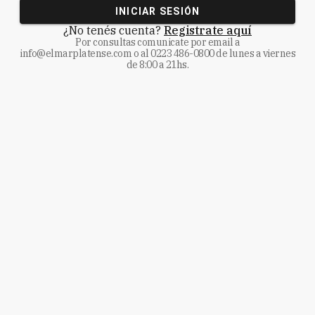
INICIAR SESIÓN
¿No tenés cuenta?
Registrate aquí
Por consultas comunicate
por email a
info@elmarplatense.com
o al
0223 486-0800
de lunes a viernes
de 8:00 a 21hs.