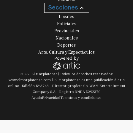
Secciones
Locales
Policiales
Provinciales
Nacionales
Deportes
Arte, Cultura y Espectáculos
2026
|
El Marplatense
| Todos los derechos reservados:
www.
elmarplatense.com
El Marplatense es una publicación diaria
online · Edición Nº
3743
- Director propietario: WAM Entertainment
Company S.A. · Registro DNDA 5292370
Ayuda
Privacidad
Terminos y condiciones