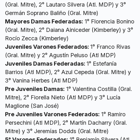
(Gral. Mitre), 2° Lautaro Silvera (Atl. MDP) y 3°
Germán Soprano Baliño (Gral. Mitre)
Mayores Damas Federadas:
1° Florencia Bonino
(Gral. Mitre), 2° Daiana Ainiceder (Kimberley) y 3°
Rocío Zecca (Kimberley)
Juveniles Varones Federados:
1° Franco Rivas
(Gral. Mitre) y 2° Agustín Peluso (Atl MDP)
Juveniles Damas Federadas:
1° Estefanía
Barrios (Atl MDP), 2° Azul Cepeda (Gral. Mitre) y
3° Vanina Herbes (Atl MDP)
Pre Juveniles Damas:
1° Valentina Costilla (Gral.
Mitre), 2° Fiorella Nieto (Atl MDP) y 3° Lucía
Maglione (San José)
Pre Juveniles Varones Federados:
1° Ramiro
Persechini (Atl MDP), 2° Martín Dacharry (Gral.
Mitre) y 3° Jeremías Dodds (Gral. Mitre)
5° Varones Federados:
1° Benjamín Silvera (Atl