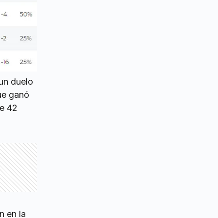
un duelo
que ganó
de 42
n en la