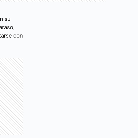
n su
araso,
ntarse con