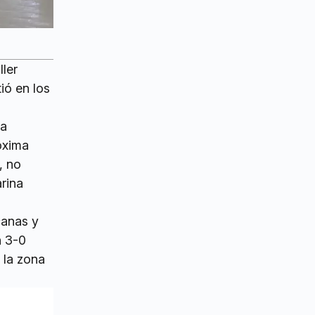
ller
ió en los
ía
óxima
, no
rina
canas y
n 3-0
 la zona