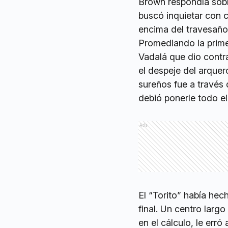
Brown respondía sobr
buscó inquietar con c
encima del travesaño
Promediando la prime
Vadalá que dio contra
el despeje del arquer
sureños fue a través
debió ponerle todo el
Ads
El “Torito” había hec
final. Un centro larg
en el cálculo, le err