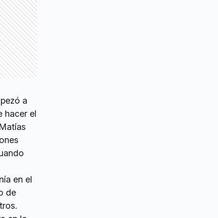
mpezó a
e hacer el
 Matías
iones
cuando
nía en el
o de
tros.