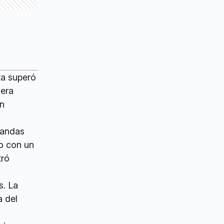
ta superó
mera
on
bandas
ro con un
tró
s. La
a del