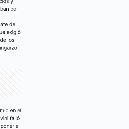
cios y
aban por
mate de
ue exigió
 de los
ungarzo
mio en el
ini falló
 poner el