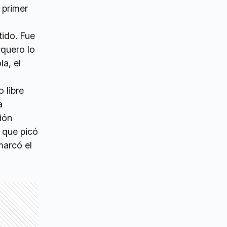
 primer
tido. Fue
rquero lo
la, el
 libre
a
ión
o que picó
marcó el