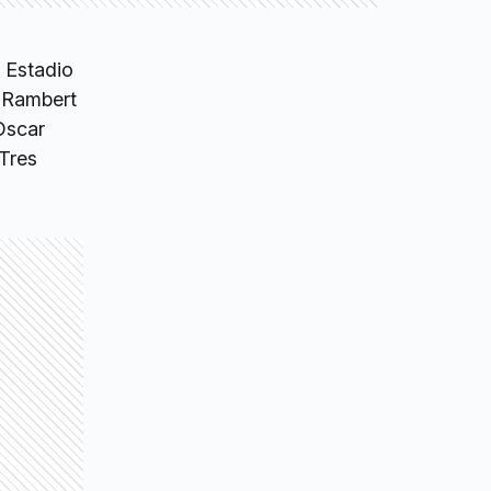
 Estadio
s Rambert
Oscar
Tres