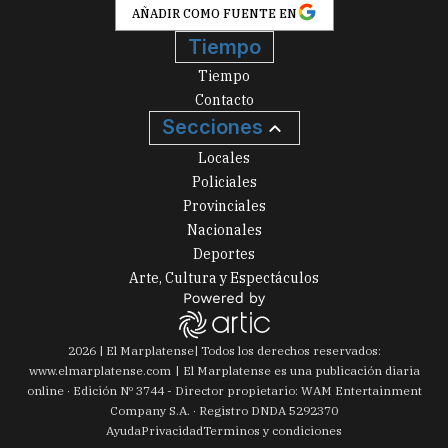
AÑADIR COMO FUENTE EN
Tiempo
Tiempo
Contacto
Secciones
Locales
Policiales
Provinciales
Nacionales
Deportes
Arte, Cultura y Espectáculos
2026
|
El Marplatense
| Todos los derechos reservados:
www.
elmarplatense.com
El Marplatense es una publicación diaria
online · Edición Nº
3744
- Director propietario: WAM Entertainment
Company S.A. · Registro DNDA 5292370
Ayuda
Privacidad
Terminos y condiciones