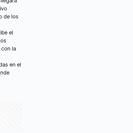
 llegará
ivo
o de los
ibe el
mos
 con la
as en el
ande