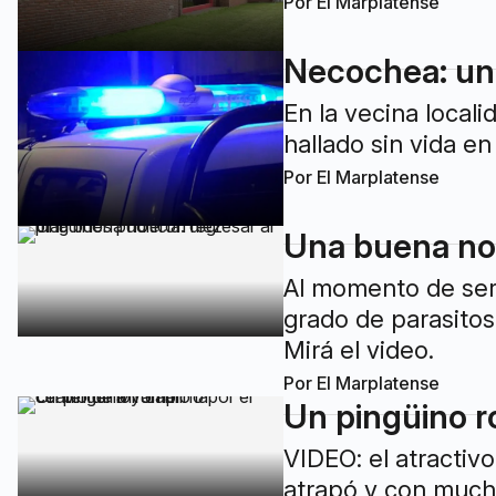
Por
El Marplatense
Necochea: un
En la vecina local
hallado sin vida en
Por
El Marplatense
Una buena not
Al momento de ser 
grado de parasitos
Mirá el video.
Por
El Marplatense
Un pingüino r
VIDEO: el atractivo
atrapó y con mucho