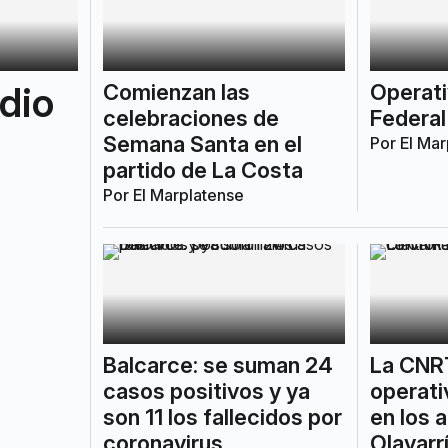
dio
Comienzan las
Operati
celebraciones de
Federal
Semana Santa en el
Por
El Mar
partido de La Costa
Por
El Marplatense
Balcarce: se suman 24
La CNRT
casos positivos y ya
operati
son 11 los fallecidos por
en los 
coronavirus
Olavarr