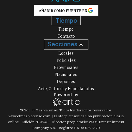
AÑADIR COMO FUENTE EN
Tiempo
Tiempo
Contacto
Secciones
Locales
Policiales
Provinciales
Nacionales
Deportes
Arte, Cultura y Espectáculos
2026
|
El Marplatense
| Todos los derechos reservados:
www.
elmarplatense.com
El Marplatense es una publicación diaria
online · Edición Nº
3746
- Director propietario: WAM Entertainment
Company S.A. · Registro DNDA 5292370