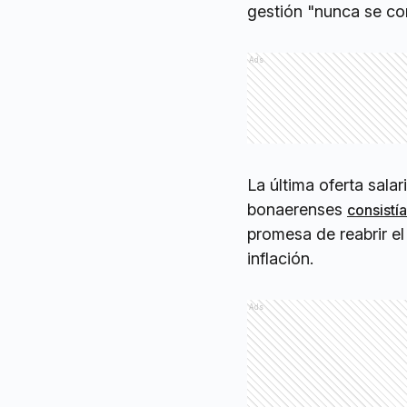
gestión "nunca se co
Ads
La última oferta sala
bonaerenses
consistí
promesa de reabrir el
inflación.
Ads