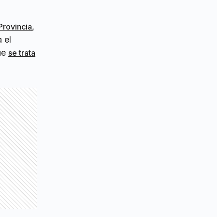
,
Provincia
 el
que
se trata