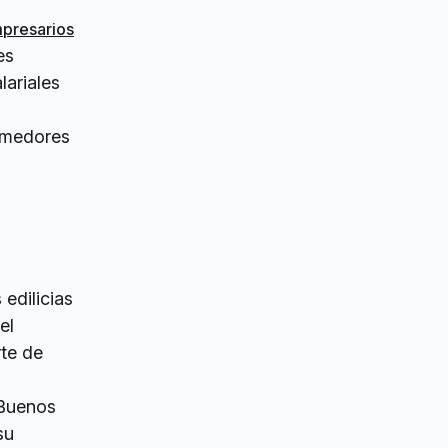
mpresarios
es
lariales
omedores
 edilicias
el
rte de
 Buenos
su