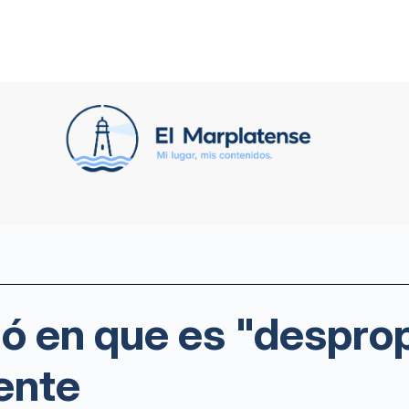
tió en que es "despro
ente