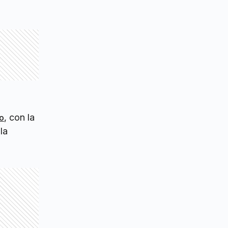
, con la
co
la