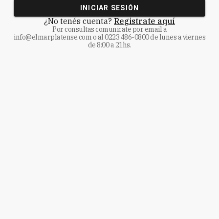
INICIAR SESIÓN
¿No tenés cuenta?
Registrate aquí
Por consultas comunicate
por email a
info@elmarplatense.com
o al
0223 486-0800
de lunes a viernes
de 8:00 a 21hs.