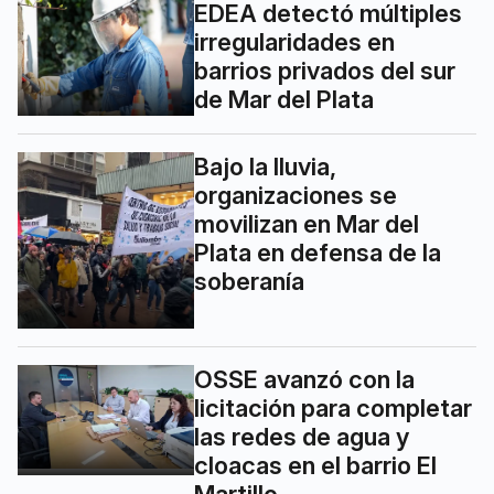
EDEA detectó múltiples
irregularidades en
barrios privados del sur
de Mar del Plata
Bajo la lluvia,
organizaciones se
movilizan en Mar del
Plata en defensa de la
soberanía
OSSE avanzó con la
licitación para completar
las redes de agua y
cloacas en el barrio El
Martillo