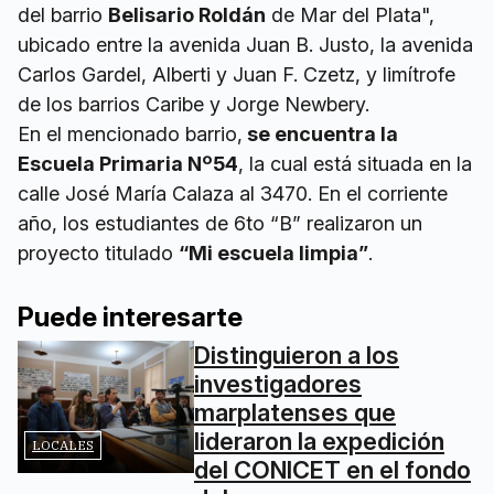
del barrio
Belisario Roldán
de Mar del Plata",
ubicado entre la avenida Juan B. Justo, la avenida
Carlos Gardel, Alberti y Juan F. Czetz, y limítrofe
de los barrios Caribe y Jorge Newbery.
En el mencionado barrio,
se encuentra la
Escuela Primaria Nº54
, la cual está situada en la
calle José María Calaza al 3470. En el corriente
año, los estudiantes de 6to “B” realizaron un
proyecto titulado
“Mi escuela limpia”
.
Puede interesarte
Distinguieron a los
investigadores
marplatenses que
lideraron la expedición
LOCALES
del CONICET en el fondo