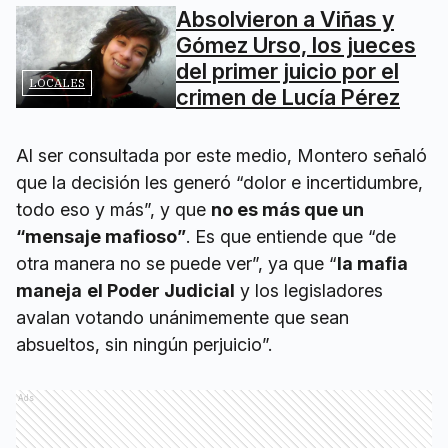
Absolvieron a Viñas y
Gómez Urso, los jueces
del primer juicio por el
LOCALES
crimen de Lucía Pérez
Al ser consultada por este medio, Montero señaló
que la decisión les generó “dolor e incertidumbre,
todo eso y más”, y que
no es más que un
“mensaje mafioso”
. Es que entiende que “de
otra manera no se puede ver”, ya que “
la mafia
maneja
el Poder Judicial
y los legisladores
avalan votando unánimemente que sean
absueltos, sin ningún perjuicio”.
Ads