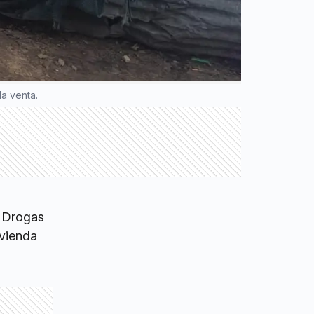
la venta.
e Drogas
ivienda