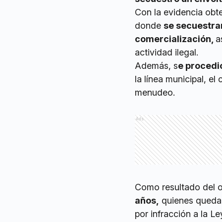
Con la evidencia obte
donde
se secuestrar
comercialización,
a
actividad ilegal.
Además, s
e procedi
la línea municipal, el
menudeo.
Ads
Como resultado del o
años,
quienes quedar
por infracción a la Le