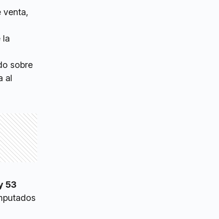
e venta,
 la
do sobre
a al
y 53
imputados