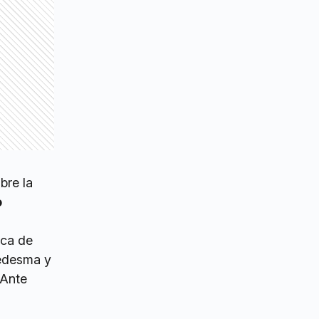
bre la
o
ica de
Ledesma y
 Ante