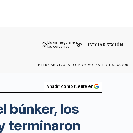
Lluvia irregular en
8
°
INICIAR SESIÓN
las cercanías
MITRE EN VIVO
LA 100 EN VIVO
TEATRO TRONADOR
Añadir como fuente en
l búnker, los
y terminaron