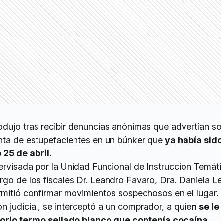
odujo tras recibir denuncias anónimas que advertían so
nta de estupefacientes en un búnker que
ya había sid
25 de abril.
ervisada por la Unidad Funcional de Instrucción Temát
argo de los fiscales Dr. Leandro Favaro, Dra. Daniela 
ermitió confirmar movimientos sospechosos en el lugar.
ón judicial, se interceptó a un comprador, a quie
n se le
orio termo sellado blanco que contenía cocaína.