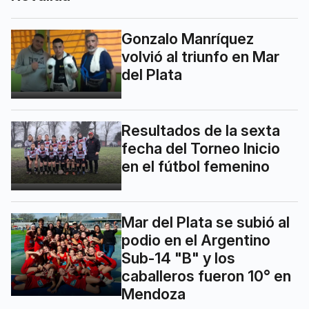
Gonzalo Manríquez
volvió al triunfo en Mar
del Plata
Resultados de la sexta
fecha del Torneo Inicio
en el fútbol femenino
Mar del Plata se subió al
podio en el Argentino
Sub-14 "B" y los
caballeros fueron 10° en
Mendoza