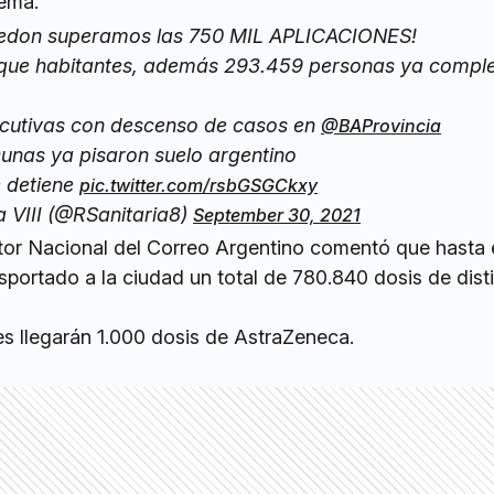
ema.
redon superamos las 750 MIL APLICACIONES!
 que habitantes, además 293.459 personas ya compl
cutivas con descenso de casos en
@BAProvincia
cunas ya pisaron suelo argentino
 detiene
pic.twitter.com/rsbGSGCkxy
a VIII (@RSanitaria8)
September 30, 2021
ctor Nacional del Correo Argentino comentó que hasta 
portado a la ciudad un total de 780.840 dosis de dist
es llegarán 1.000 dosis de AstraZeneca.