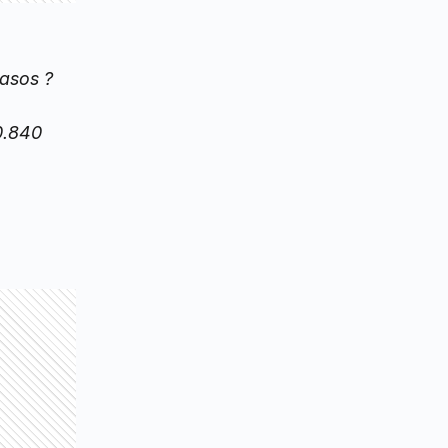
asos ?
0.840