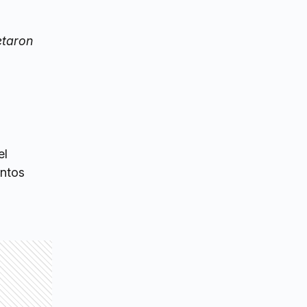
etaron
el
intos