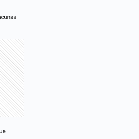
vacunas
que