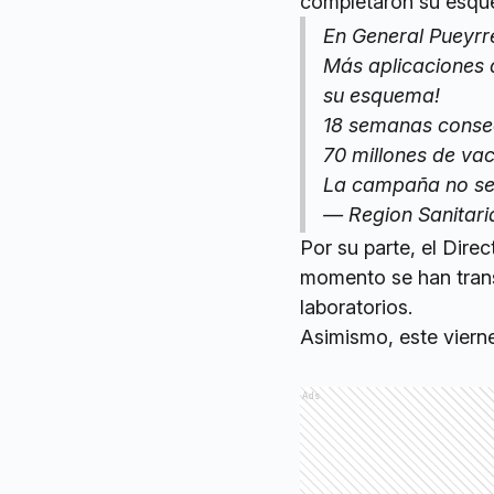
completaron su esqu
En General Pueyr
Más aplicaciones
su esquema!
18 semanas conse
70 millones de va
La campaña no se
— Region Sanitari
Por su parte, el Dire
momento se han trans
laboratorios.
Asimismo, este viern
Ads