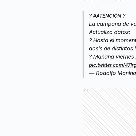
?
?
#ATENCIÓN
La campaña de vac
Actualizo datos:
? Hasta el moment
dosis de distintos
? Mañana viernes 
pic.twitter.com/47I
— Rodolfo Manino 
Ads