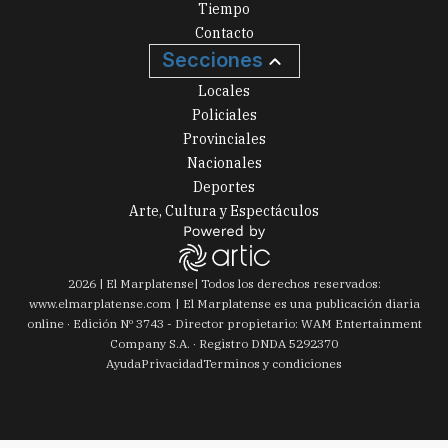
Tiempo
Contacto
Secciones
Locales
Policiales
Provinciales
Nacionales
Deportes
Arte, Cultura y Espectáculos
2026
|
El Marplatense
| Todos los derechos reservados:
www.
elmarplatense.com
El Marplatense es una publicación diaria
online · Edición Nº
3743
- Director propietario: WAM Entertainment
Company S.A. · Registro DNDA 5292370
Ayuda
Privacidad
Terminos y condiciones