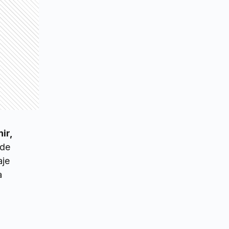
ir,
 de
aje
a