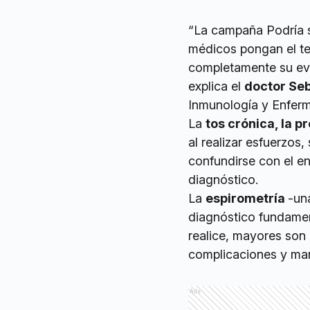
“La campaña Podría 
médicos pongan el te
completamente su evol
explica el
doctor Seb
Inmunología y Enfer
La
tos crónica, la p
al realizar esfuerzos
confundirse con el en
diagnóstico.
La
espirometría
-un
diagnóstico fundamen
realice, mayores son 
complicaciones y man
Ads