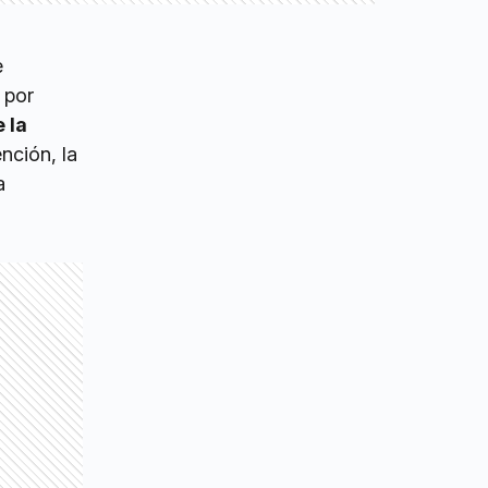
e
 por
 la
nción, la
a