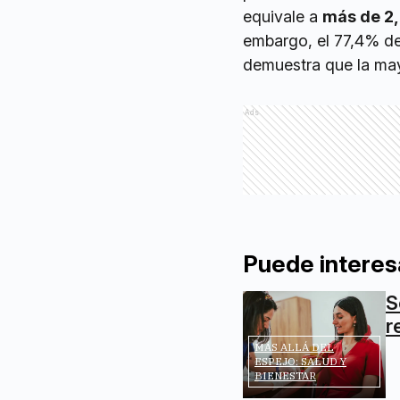
equivale a
más de 2,
embargo, el 77,4% de
demuestra que la may
Ads
Puede interes
S
r
MÁS ALLÁ DEL
ESPEJO: SALUD Y
BIENESTAR