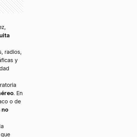
ez,
uita
, radios,
ficas y
edad
ratoria
aéreo
. En
baco o de
 no
la
 que