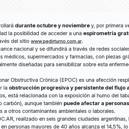
rollará
durante octubre y noviembre
y, por primera v
dad la posibilidad de acceder a una
espirometría grat
avés del sitio
.
www.pedirturno.com.ar
nce nacional y se difundirá a través de redes sociales
os médicos, supermercados y farmacias, con piezas grá
almente diseñadas para sensibilizar sobre esta enferm
ar Obstructiva Crónica (EPOC) es una afección respi
r la
obstrucción progresiva y persistente del flujo 
os, está relacionada con la exposición al humo del ta
o carbón), aunque también
puede afectar a personas
s a otros contaminantes ambientales o laborales.
C.AR, realizado en seis grandes ciudades argentinas, 
en personas mayores de 40 años alcanza el 14,5%, lo