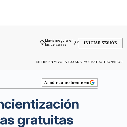
Lluvia irregular en
7
°
INICIAR SESIÓN
las cercanías
MITRE EN VIVO
LA 100 EN VIVO
TEATRO TRONADOR
Añadir como fuente en
ncientización
as gratuitas