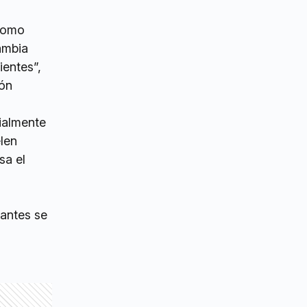
 como
ambia
ientes”,
ión
ialmente
elen
sa el
 antes se