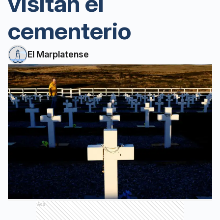
visitan el
cementerio
El Marplatense
Ads