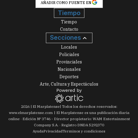
AÑADIR COMO FUENTE EN
Tiempo
Tiempo
Contacto
Secciones
Locales
Policiales
Provinciales
Nacionales
Deportes
Arte, Cultura y Espectáculos
2026
|
El Marplatense
| Todos los derechos reservados:
www.
elmarplatense.com
El Marplatense es una publicación diaria
online · Edición Nº
3746
- Director propietario: WAM Entertainment
Company S.A. · Registro DNDA 5292370
Ayuda
Privacidad
Terminos y condiciones