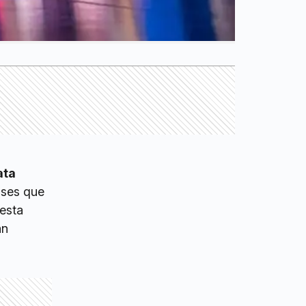
ata
nses que
uesta
an