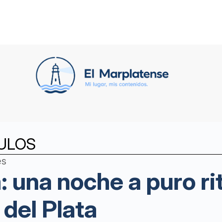
ULOS
es
una noche a puro ri
 del Plata