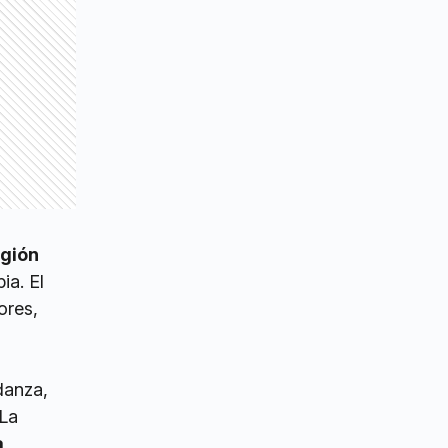
egión
ia. El
ores,
danza,
 La
a