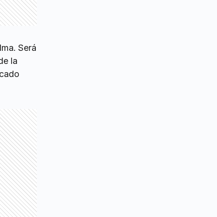
alma. Será
de la
icado