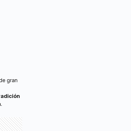
 de gran
radición
.