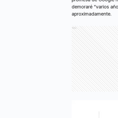
demoraré “varios año
aproximadamente.
Ads