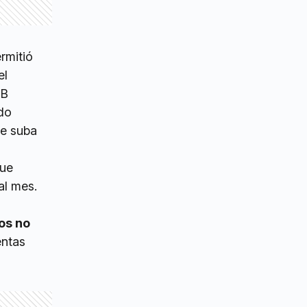
rmitió
el
GB
odo
se suba
que
al mes.
os no
entas