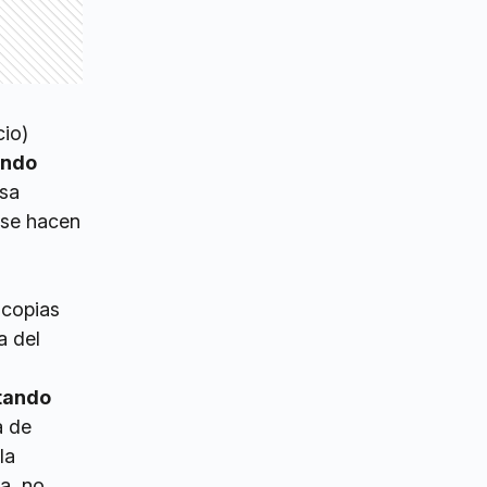
cio)
ándo
esa
 se hacen
 copias
a del
tando
a de
la
a, no