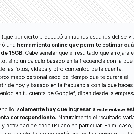
 (que por cierto preocupó a muchos usuarios del servi
ció una
herramienta
online
que permite estimar cu
e de 15GB
. Cabe señalar que el resultado que arrojará 
to, sino un cálculo basado en la frecuencia con la que
e las fotos, videos y otro contenido de la cuenta.
aproximado personalizado del tiempo que te durará el
tir de hoy y basado en la frecuencia con la que haces
enido en tu cuenta de Google”, dicen desde la empres
ncillo: s
olamente hay que ingresar a
es
este enlace
enta correspondiente.
Naturalmente el resultado varí
 y actividad de cada usuario en particular. En mi caso, 
 se cumple: tal como podés ver en la siguiente captur