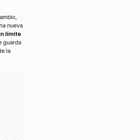
cambio,
una nueva
n límite
se guarda
de la