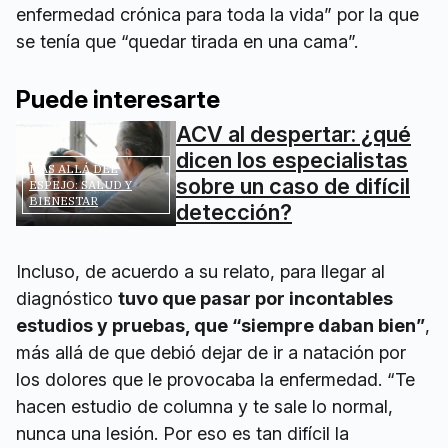
enfermedad crónica para toda la vida” por la que
se tenía que “quedar tirada en una cama”.
Puede interesarte
ACV al despertar: ¿qué
dicen los especialistas
MÁS ALLÁ DEL
sobre un caso de difícil
ESPEJO: SALUD Y
BIENESTAR
detección?
Incluso, de acuerdo a su relato, para llegar al
diagnóstico
tuvo que pasar por incontables
estudios y pruebas, que “siempre daban bien”
,
más allá de que debió dejar de ir a natación por
los dolores que le provocaba la enfermedad. “Te
hacen estudio de columna y te sale lo normal,
nunca una lesión. Por eso es tan difícil la