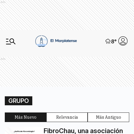
Ads
8
°
Ads
GRUPO
Más Nuevo
Relevancia
Más Antiguo
FibroChau, una asociación