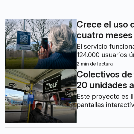
Crece el uso d
cuatro meses
El servicio funcio
124.000 usuarios ú
2
min de lectura
Colectivos de 
20 unidades a
Este proyecto es l
pantallas interacti