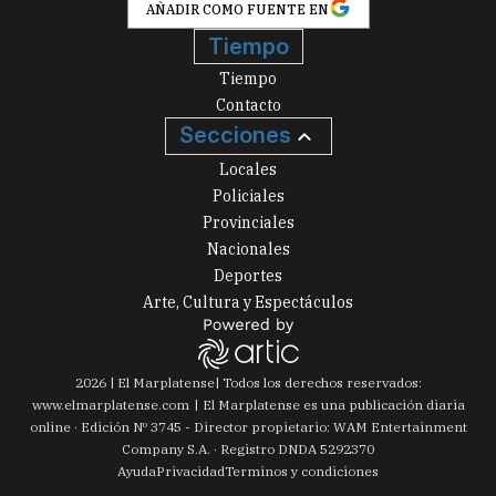
AÑADIR COMO FUENTE EN
Tiempo
Tiempo
Contacto
Secciones
Locales
Policiales
Provinciales
Nacionales
Deportes
Arte, Cultura y Espectáculos
2026
|
El Marplatense
| Todos los derechos reservados:
www.
elmarplatense.com
El Marplatense es una publicación diaria
online · Edición Nº
3745
- Director propietario: WAM Entertainment
Company S.A. · Registro DNDA 5292370
Ayuda
Privacidad
Terminos y condiciones