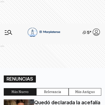
Ads
5
°
Ads
RENUNCIAS
Más Nuevo
Relevancia
Más Antiguo
Quedó declarada la acefalía