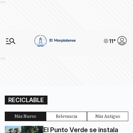
Ads
11
°
Ads
RECICLABLE
Más Nuevo
Relevancia
Más Antiguo
El Punto Verde se instala