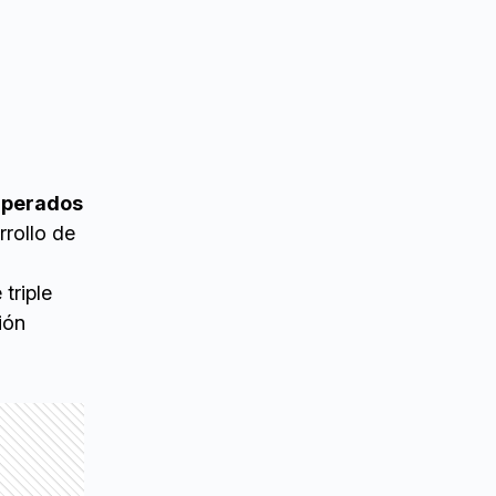
uperados
rrollo de
triple
ión