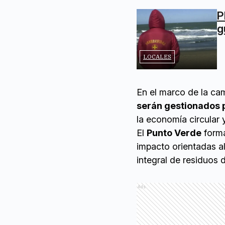
P
g
LOCALES
En el marco de la ca
serán gestionados p
la economía circular 
El
Punto Verde
forma
impacto orientadas al
integral de residuos d
Ads