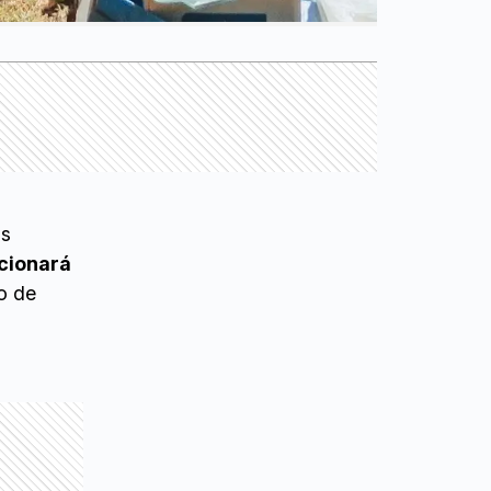
os
ncionará
o de