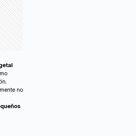
getal
omo
ón.
almente no
pequeños