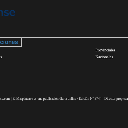
ciones
Provinciales
es
Nacionales
nse.com
El Marplatense es una publicación diaria online · Edición Nº
3744
- Director propiet