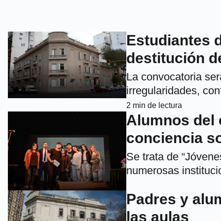
Estudiantes d
destitución d
La convocatoria ser
irregularidades, con
2
min de lectura
Alumnos del 
conciencia so
Se trata de “Jóvenes
numerosas instituci
Padres y alu
las aulas