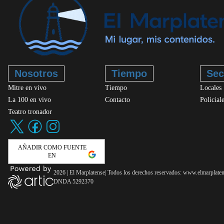
Nosotros
Tiempo
Sec
Mitre en vivo
Tiempo
Locales
La 100 en vivo
Contacto
Policial
Teatro tronador
AÑADIR COMO FUENTE
EN
2026
|
El Marplatense
| Todos los derechos reservados: www.
elmarplate
DNDA 5292370