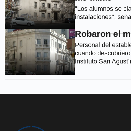
"Los alumnos se cla
instalaciones", señ
Robaron el mo
Personal del establ
cuando descubrieron
Instituto San Agustí