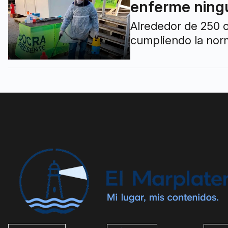
enferme ningú
Alrededor de 250 o
cumpliendo la norm