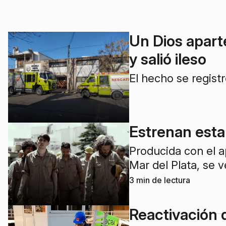
Un Dios apart
y salió ileso
El hecho se registr
Estrenan esta
Producida con el 
Mar del Plata, se 
3
min de lectura
Reactivación 