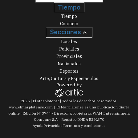
Tiempo
Tiempo
Contacto
Secciones
Locales
Policiales
Provinciales
Nacionales
Deportes
Arte, Cultura y Espectáculos
2026
|
El Marplatense
| Todos los derechos reservados:
www.
elmarplatense.com
El Marplatense es una publicación diaria
online · Edición Nº
3744
- Director propietario: WAM Entertainment
Company S.A. · Registro DNDA 5292370
Ayuda
Privacidad
Terminos y condiciones