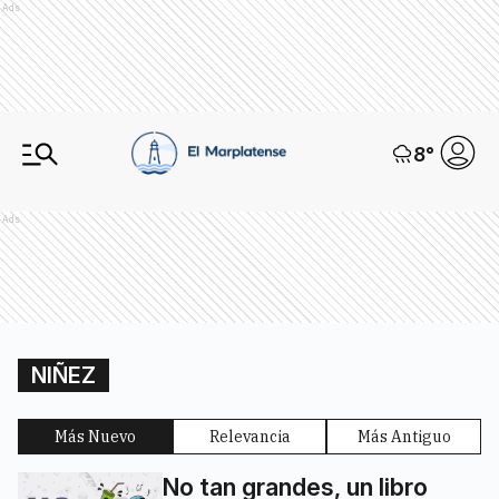
Ads
8
°
Ads
NIÑEZ
Más Nuevo
Relevancia
Más Antiguo
No tan grandes, un libro