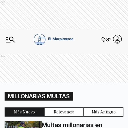
Ads
8
°
Ads
MILLONARIAS MULTAS
Más Nuevo
Relevancia
Más Antiguo
Multas millonarias en