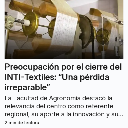
Preocupación por el cierre del
INTI-Textiles: “Una pérdida
irreparable”
La Facultad de Agronomía destacó la
relevancia del centro como referente
regional, su aporte a la innovación y su
vínculo con proyectos científicos y
2
min de lectura