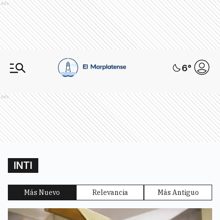
Ads
6
°
Ads
INTI
Más Nuevo
Relevancia
Más Antiguo