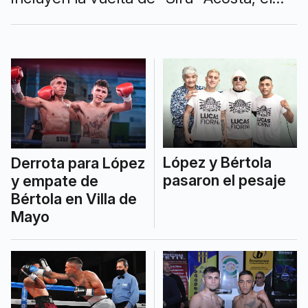
debut de "Memi" Marchi y la presencia
de Santiago Sánchez, Leandro Heredia y
Germán López.
López y Bértola
Derrota para López
pasaron el pesaje
y empate de
Bértola en Villa de
Mayo