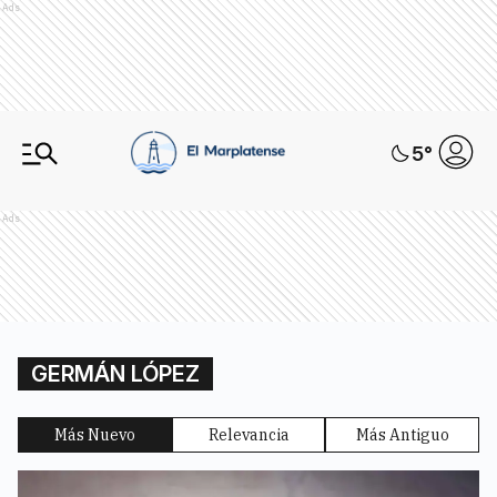
Ads
5
°
Ads
GERMÁN LÓPEZ
Más Nuevo
Relevancia
Más Antiguo