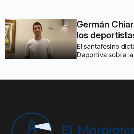
Germán Chiara
los deportista
El santafesino dic
Deportiva sobre la