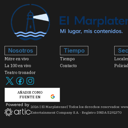
Nosotros
Tiempo
Sec
Mitre en vivo
Tiempo
Locale
La 100 en vivo
Contacto
Policia
Teatro tronador
AÑADIR COMO
FUENTE EN
2026
|
El Marplatense
| Todos los derechos reservados: www
Entertainment Company S.A. · Registro DNDA 5292370