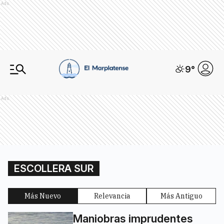
Ads
9
°
Ads
ESCOLLERA SUR
Más Nuevo
Relevancia
Más Antiguo
Maniobras imprudentes