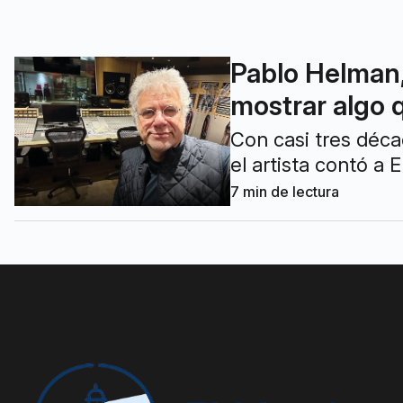
Pablo Helman, 
mostrar algo 
Con casi tres déca
el artista contó a 
7
min de lectura