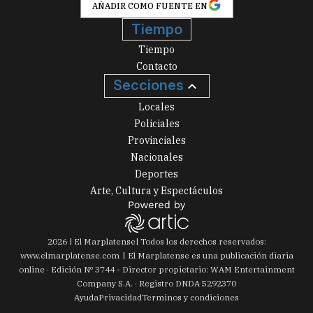
AÑADIR COMO FUENTE EN
Tiempo
Tiempo
Contacto
Secciones
Locales
Policiales
Provinciales
Nacionales
Deportes
Arte, Cultura y Espectáculos
2026
|
El Marplatense
| Todos los derechos reservados:
www.
elmarplatense.com
El Marplatense es una publicación diaria
online · Edición Nº
3744
- Director propietario: WAM Entertainment
Company S.A. · Registro DNDA 5292370
Ayuda
Privacidad
Terminos y condiciones