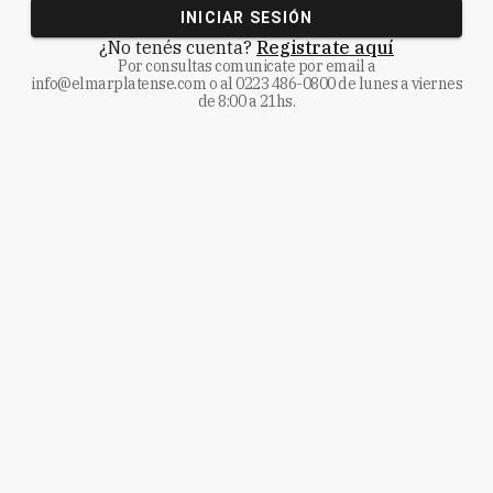
INICIAR SESIÓN
¿No tenés cuenta?
Registrate aquí
Por consultas comunicate
por email a
info@elmarplatense.com
o al
0223 486-0800
de lunes a viernes
de 8:00 a 21hs.