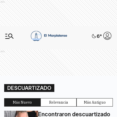
Ads
6
°
Ads
DESCUARTIZADO
Más Nuevo
Relevancia
Más Antiguo
Encontraron descuartizado