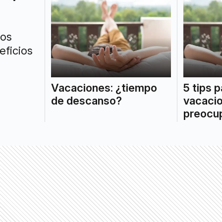
los
eficios
Vacaciones: ¿tiempo
5 tips p
de descanso?
vacacio
preocu