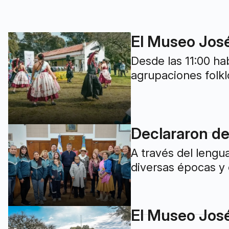
El Museo José
Desde las 11:00 ha
agrupaciones folkl
Declararon de 
A través del lengua
diversas épocas y 
El Museo José