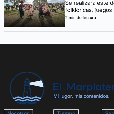
Se realizará este 
folklóricas, juegos
2
min de lectura
Nosotros
Tiempo
Sec