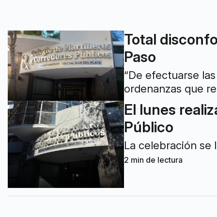
Total disconfo
Paso
“De efectuarse las 
ordenanzas que reg
El lunes reali
Público
La celebración se l
2
min de lectura