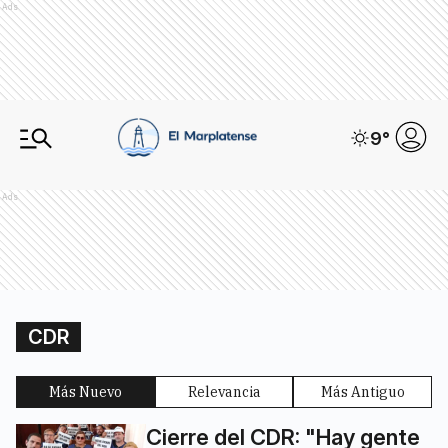
Ads
9
°
Ads
CDR
Más Nuevo
Relevancia
Más Antiguo
Cierre del CDR: "Hay gente